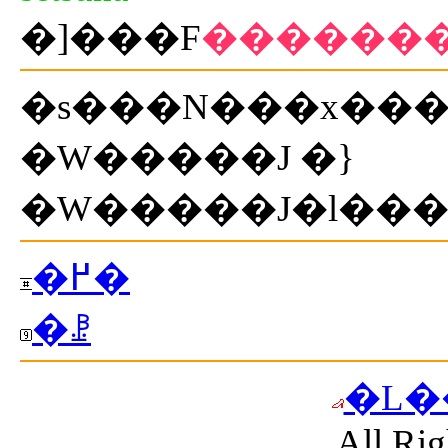
�]���F
������
�s���N���x���_
�W�����J �}
�߂�
�ꗗ
�L�
All Rig