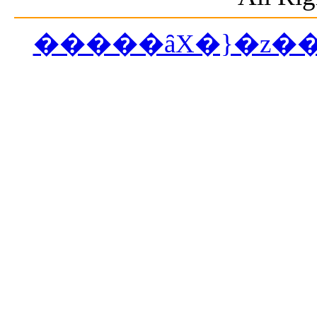
�����ȃX�}�z�