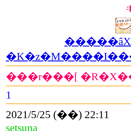
�����ȃX
�K�z�M����I��
���r���[ �R�X�
1
2021/5/25 (��) 22:11
setsuna