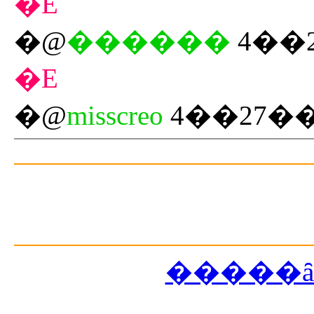
�E
�@
������
4��
�E
�@
misscreo
4��27��
�����ȃ