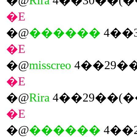
�@
Rira
4��30��(�
�E
�@
������
4��
�E
�@
misscreo
4��29��
�E
�@
Rira
4��29��(�
�E
�@
������
4��