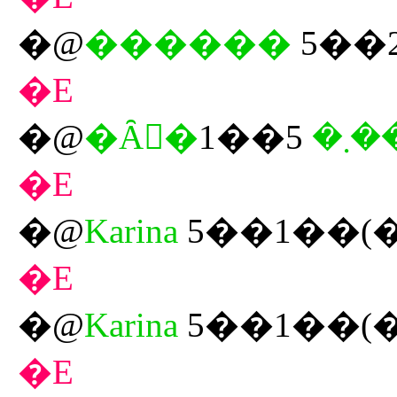
�@
������
5��2
�E
�@
�܂��܂�
�E
�@
Karina
5��1��(
�E
�@
Karina
5��1��(
�E