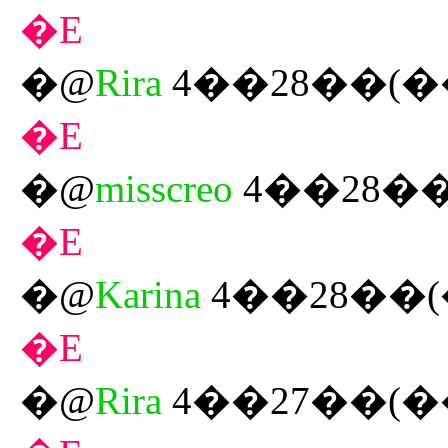
�E
�@
Rira
4��28��(�
�E
�@
misscreo
4��28��
�E
�@
Karina
4��28��(
�E
�@
Rira
4��27��(�