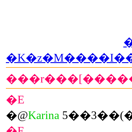
�K�z�M����I�
���r���[���
�E
�@
Karina
5��3��(
�E