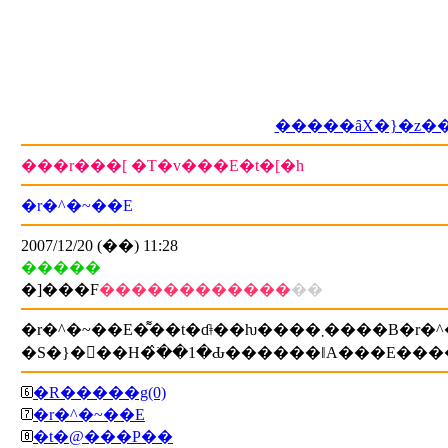
�����ȃX�}�z�
���r���[ �T�v���E�t�[�h
�r�^�~��E
2007/12/20 (��) 11:28
�����
�]���F
������������
��
�R�����g(0)
�r�^�~��E
�t�@���P��