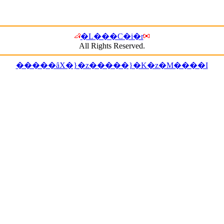
�L���C�i�r
All Rights Reserved.
�����ȃX�}�z�����}�K�z�M����I