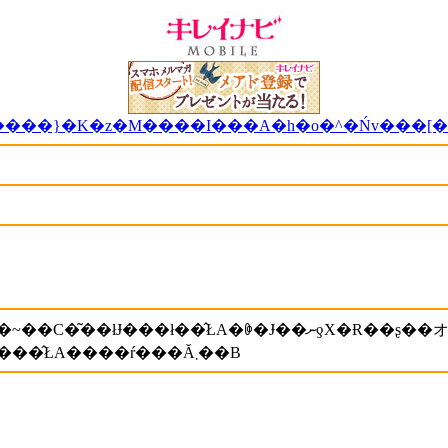
����}�K�z�M����I���A�h�o�^�Ńv���[
�r�^�~��E�͌��t�ɗǂ��ƕ����܂����B�
�S�}�𖈓��H�ׂ�̂�1�Ԃ������ǁA���E������̂ŁA����ŕ���Ă܂��B