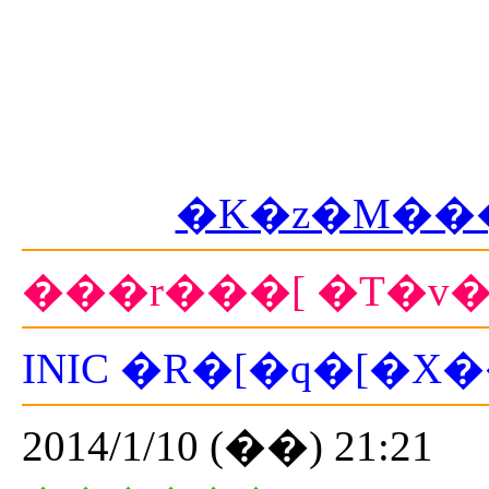
�K�z�M��
���r���[ �T�v�
INIC �R�[�q�[�
2014/1/10 (��) 21:21