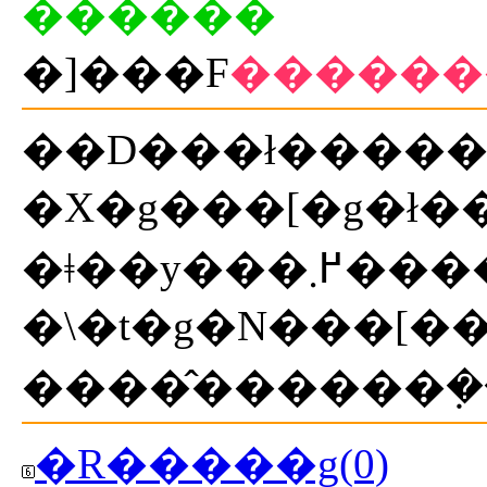
������
�]���F
������
�X�g���[�g�ł
�\�t�g�N���[�
����̂������݂�
�R�����g(0)