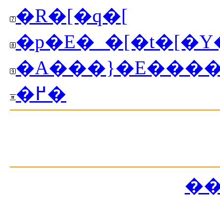
�R�[�q�[
�p�E�_�[�t�[
�A���}�E���
�߂�
��