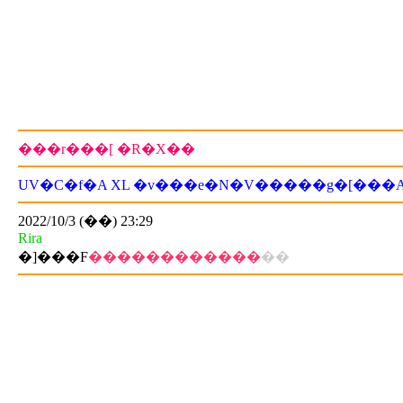
���r���[ �R�X��
UV�C�f�A XL �v���e�N�V�����g�[���
2022/10/3 (��) 23:29
Rira
�]���F
������������
��