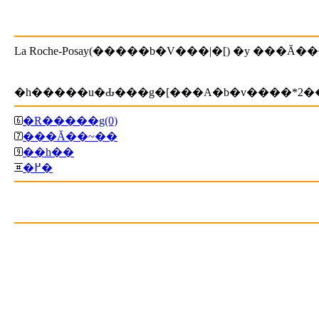
�h�����u�Ԃ���g�[���A�b�v����*2�
�R�����g(0)
���Ă��~��
��h��
�߂�