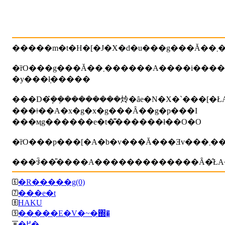
�����m�t�
�ȑO���g���Ă��܂������A����i
�y���݂ł�����
���D�݂݂̂��݂��������炩�ȃe�N�X�`���[�
���ǂ��A�x�g�x�g���Ȃ��g�p���I
���ӎg������e�t�͊������ł��O�O
�ȑO���p���[�
���ꂩ��̎����A�������������Ȃ�̂Ł
�R�����g(0)
���e�t
HAKU
�����E�V�~�΍�
�߂�