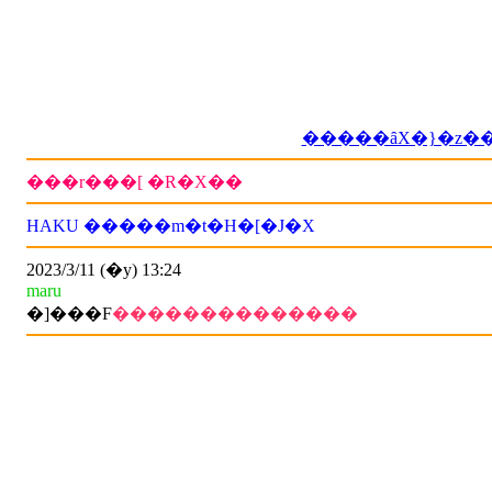
�����ȃX�}�z�
���r���[ �R�X��
HAKU �����m�t�H�[�J�X
2023/3/11 (�y) 13:24
maru
�]���F
��������������