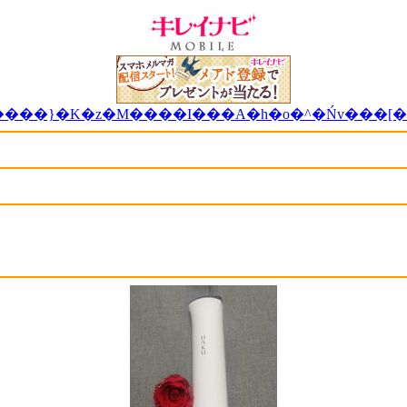
����}�K�z�M����I���A�h�o�^�Ńv���[