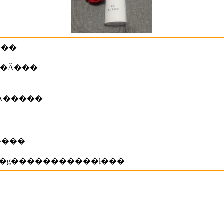
H�[�J�X�d�u���g���Ă��܂���
�����Ă���
ŁA�����
A�b�v���Ă���Ǝv���܂�����
A�g�����������ł���